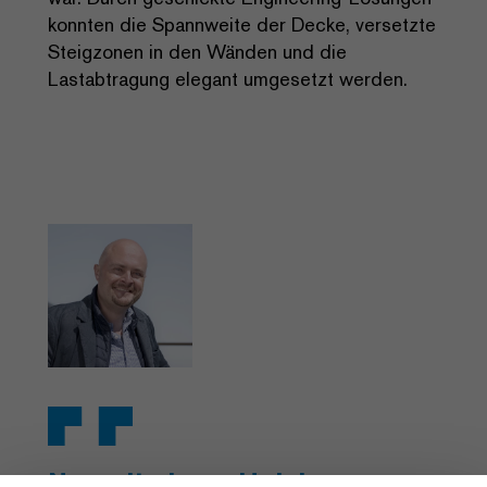
konnten die Spannweite der Decke, versetzte
Steigzonen in den Wänden und die
Lastabtragung elegant umgesetzt werden.
Nur mit einem Holzbau