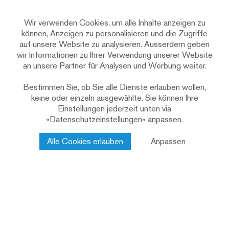
konnten wir statisch
Wir verwenden Cookies, um alle Inhalte anzeigen zu
unabhängig das Gebäude auf
können, Anzeigen zu personalisieren und die Zugriffe
die Siedlungsstruktur
auf unsere Website zu analysieren. Ausserdem geben
wir Informationen zu Ihrer Verwendung unserer Website
ausrichten.
an unsere Partner für Analysen und Werbung weiter.
Hansjörg Hagmann, Bauherr und Architekt
Bestimmen Sie, ob Sie alle Dienste erlauben wollen,
bei Bau & Form AG
keine oder einzeln ausgewählte. Sie können Ihre
Einstellungen jederzeit unten via
«Datenschutzeinstellungen» anpassen.
Alle Cookies erlauben
Anpassen
Bau & Form AG
Bauherrschaft
Bau & Form AG
Architektur
Minergie (ohne Zertifikat)
Baustandard
2015
Bauzeit
Holzsystembau
Konstruktion