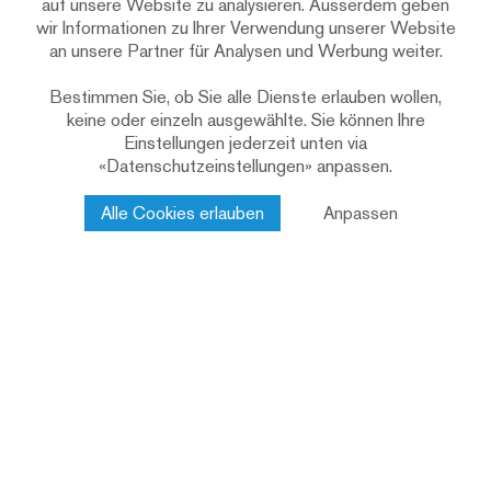
auf unsere Website zu analysieren. Ausserdem geben
Hybridbau
Konstruktion
wir Informationen zu Ihrer Verwendung unserer Website
3 Wohnungen
Nutzung
an unsere Partner für Analysen und Werbung weiter.
Holzbau-Engineering
Leistungen Renggli AG
Bestimmen Sie, ob Sie alle Dienste erlauben wollen,
Holzbau
keine oder einzeln ausgewählte. Sie können Ihre
Einstellungen jederzeit unten via
«Datenschutzeinstellungen» anpassen.
Ihr nächster Schritt
Alle Cookies erlauben
Anpassen
Bei uns ist jedes Bauvorhaben in erfahrenen
Händen. Sprechen Sie mit uns unverbindlich
über Ihre Ideen.
Projektanfrage