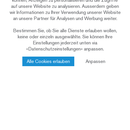
können, Anzeigen zu personalisieren und die Zugriffe
Wand- und
auf unsere Website zu analysieren. Ausserdem geben
Deckenelemente
wir Informationen zu Ihrer Verwendung unserer Website
an unsere Partner für Analysen und Werbung weiter.
878
Bestimmen Sie, ob Sie alle Dienste erlauben wollen,
keine oder einzeln ausgewählte. Sie können Ihre
Einstellungen jederzeit unten via
«Datenschutzeinstellungen» anpassen.
Holzträger
Alle Cookies erlauben
Anpassen
7158
Deckenrippen
(sichtbares
Balkenlager)