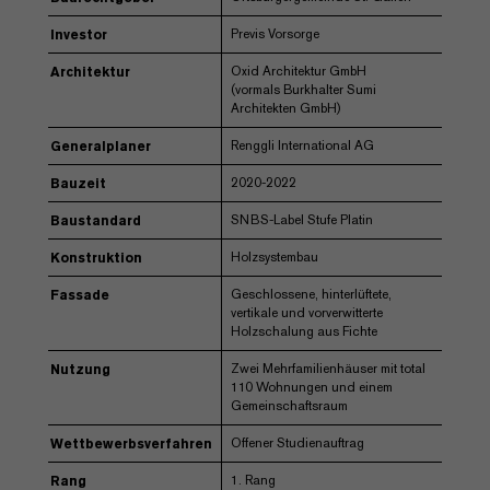
Previs Vorsorge
Investor
Oxid Architektur GmbH
Architektur
(vormals Burkhalter Sumi
Architekten GmbH)
Renggli International AG
Generalplaner
2020-2022
Bauzeit
SNBS-Label Stufe Platin
Baustandard
Holzsystembau
Konstruktion
Geschlossene, hinterlüftete,
Fassade
vertikale und vorverwitterte
Holzschalung aus Fichte
Zwei Mehrfamilienhäuser mit total
Nutzung
110 Wohnungen und einem
Gemeinschaftsraum
Offener Studienauftrag
Wettbewerbsverfahren
1. Rang
Rang