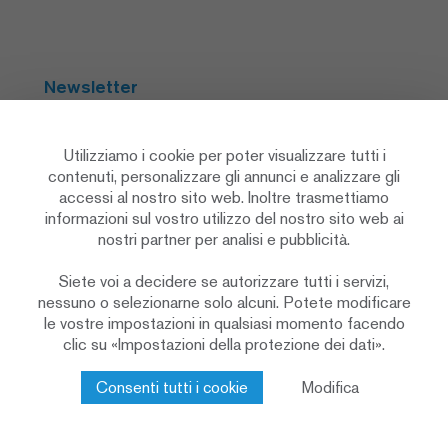
Newsletter
Abbonarsi
Utilizziamo i cookie per poter visualizzare tutti i
contenuti, personalizzare gli annunci e analizzare gli
accessi al nostro sito web. Inoltre trasmettiamo
Social Media
informazioni sul vostro utilizzo del nostro sito web ai
nostri partner per analisi e pubblicità.
Siete voi a decidere se autorizzare tutti i servizi,
nessuno o selezionarne solo alcuni. Potete modificare
le vostre impostazioni in qualsiasi momento facendo
clic su «Impostazioni della protezione dei dati».
Informativa sulla protezione dei dati
Impostazioni sulla privacy
Cookie Policy
Consenti tutti i cookie
Modifica
Colophon & note legali
Contatto
© 2026 Renggli AG