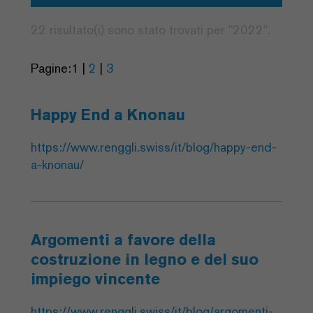
22 risultato(i) sono stato trovati per "
2022
".
Pagine:
1
|
2
|
3
Happy End a Knonau
https://www.renggli.swiss/it/blog/happy-end-
a-knonau/
Argomenti a favore della
costruzione in legno e del suo
impiego vincente
https://www.renggli.swiss/it/blog/argomenti-