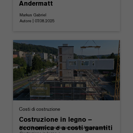
Andermatt
Markus Gabriel
Autore | 07.08.2025
Costi di costruzione
Costruzione in legno –
economica e a costi garantiti
Marc Huggenberger, Responsabile Acquisizione