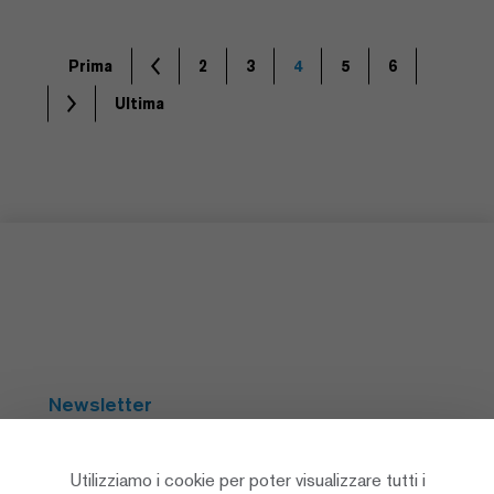
Prima
2
3
4
5
6
Ultima
Newsletter
Abbonarsi
Utilizziamo i cookie per poter visualizzare tutti i