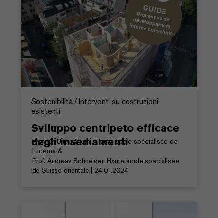
Sostenibilità / Interventi su costruzioni
esistenti
Sviluppo centripeto efficace
degli insediamenti
Prof. Dr. Ulrike Sturm, Haute école spécialisée de
Lucerne &
Prof. Andreas Schneider, Haute école spécialisée
de Suisse orientale | 24.01.2024