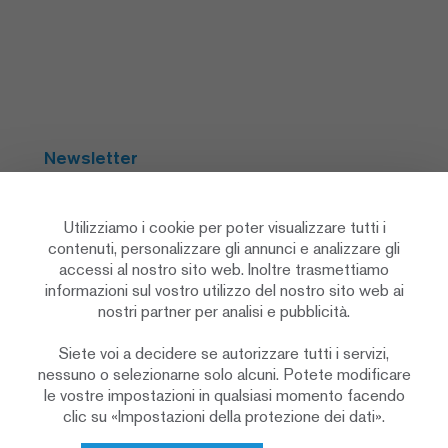
Newsletter
Abbonarsi
Utilizziamo i cookie per poter visualizzare tutti i
contenuti, personalizzare gli annunci e analizzare gli
accessi al nostro sito web. Inoltre trasmettiamo
Social Media
informazioni sul vostro utilizzo del nostro sito web ai
nostri partner per analisi e pubblicità.
Siete voi a decidere se autorizzare tutti i servizi,
nessuno o selezionarne solo alcuni. Potete modificare
le vostre impostazioni in qualsiasi momento facendo
clic su «Impostazioni della protezione dei dati».
Informativa sulla protezione dei dati