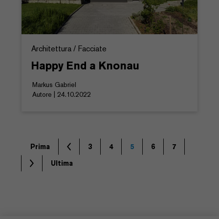
Architettura / Facciate
Happy End a Knonau
Markus Gabriel
Autore | 24.10.2022
Prima
3
4
5
6
7
Ultima