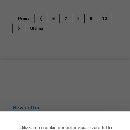
Prima
6
7
8
9
10
Ultima
Newsletter
Abbonarsi
Utilizziamo i cookie per poter visualizzare tutti i