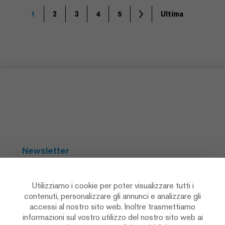
1
2
3
4
5
Ultima
Newsletter
Abbonarsi
Utilizziamo i cookie per poter visualizzare tutti i
contenuti, personalizzare gli annunci e analizzare gli
accessi al nostro sito web. Inoltre trasmettiamo
Social Media
informazioni sul vostro utilizzo del nostro sito web ai