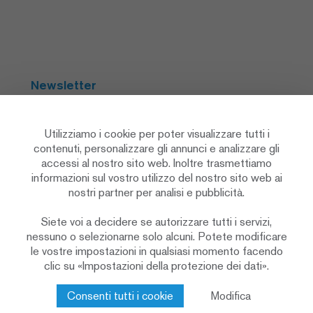
Newsletter
Abbonarsi
Utilizziamo i cookie per poter visualizzare tutti i
contenuti, personalizzare gli annunci e analizzare gli
accessi al nostro sito web. Inoltre trasmettiamo
Social Media
informazioni sul vostro utilizzo del nostro sito web ai
nostri partner per analisi e pubblicità.
Siete voi a decidere se autorizzare tutti i servizi,
nessuno o selezionarne solo alcuni. Potete modificare
le vostre impostazioni in qualsiasi momento facendo
clic su «Impostazioni della protezione dei dati».
Informativa sulla protezione dei dati
Impostazioni sulla privacy
Cookie Policy
Consenti tutti i cookie
Modifica
Colophon & note legali
Contatto