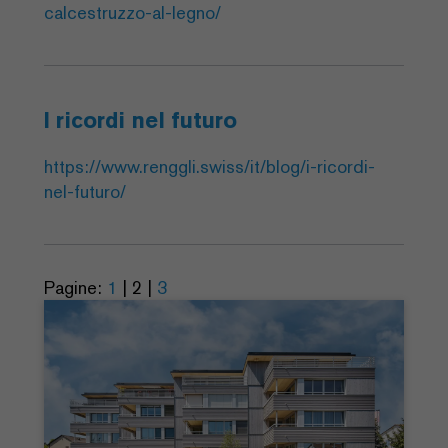
calcestruzzo-al-legno/
I ricordi nel futuro
https://www.renggli.swiss/it/blog/i-ricordi-
nel-futuro/
Pagine:
1
|
2
|
3