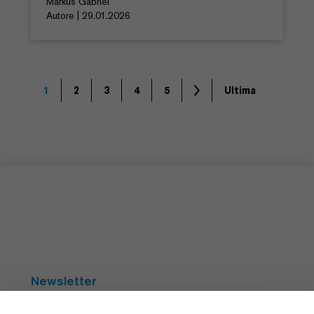
Markus Gabriel
Autore | 29.01.2026
1
2
3
4
5
Ultima
Newsletter