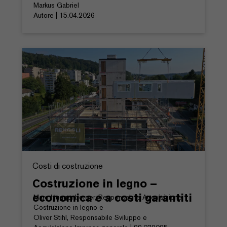
Markus Gabriel
Autore | 15.04.2026
Costi di costruzione
Costruzione in legno –
economica e a costi garantiti
Marc Huggenberger, Responsabile Acquisizione
Costruzione in legno e
Oliver Stihl, Responsabile Sviluppo e