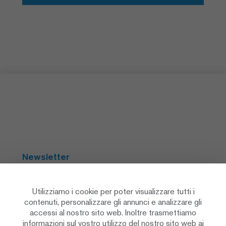
Newsletter
Abbonarsi
Utilizziamo i cookie per poter visualizzare tutti i
contenuti, personalizzare gli annunci e analizzare gli
accessi al nostro sito web. Inoltre trasmettiamo
Social Media
informazioni sul vostro utilizzo del nostro sito web ai