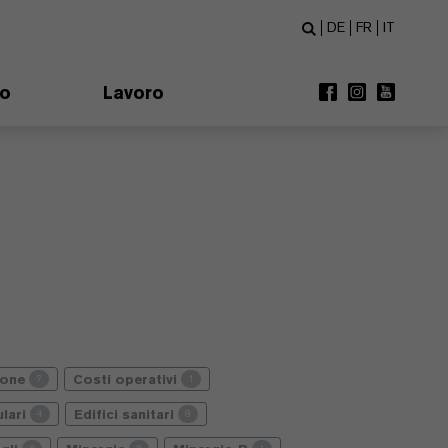
DE
FR
IT
mo
Lavoro
ione
Costi operativi
7
1
lari
Edifici sanitari
4
8