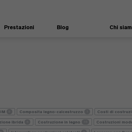
Prestazioni
Blog
Chi sia
BIM
Composita legno-calcestruzzo
Costi di costruz
8
1
zione ibrida
Costruzione in legno
Costruzioni modu
6
15