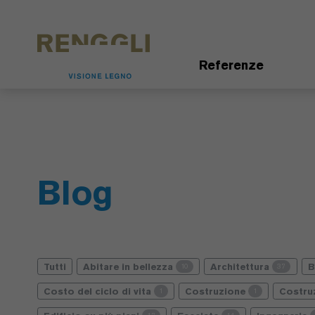
Modifica dei cookie
Impostazioni della protezione dei dati
Referenze
Blog
Tutti
Abitare in bellezza
Architettura
10
37
Costo del ciclo di vita
Costruzione
Costru
1
1