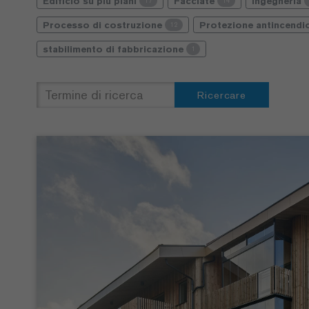
Edificio su più piani
Facciate
Ingegneria
17
14
Processo di costruzione
Protezione antincend
12
stabilimento di fabbricazione
1
Ricercare