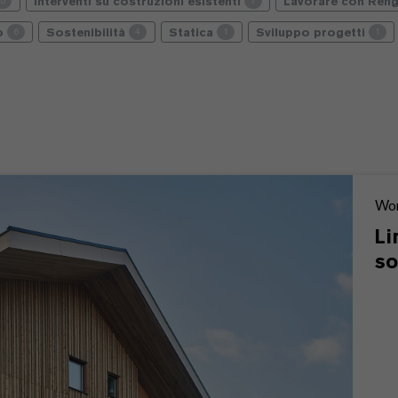
Interventi su costruzioni esistenti
Lavorare con Reng
5
7
io
Sostenibilità
Statica
Sviluppo progetti
6
4
1
1
Wor
Li
so