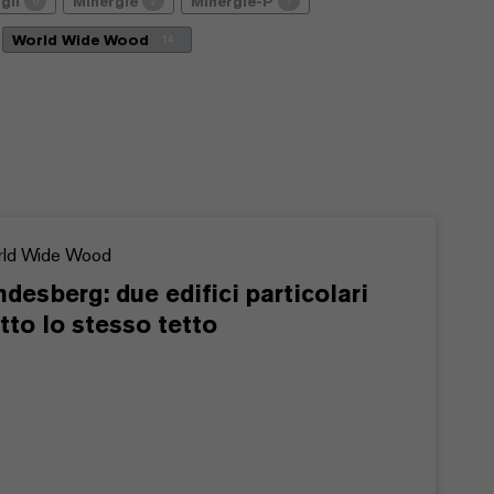
gli
Minergie
Minergie-P
6
2
1
World Wide Wood
14
ld Wide Wood
ndesberg: due edifici particolari
tto lo stesso tetto