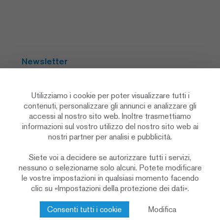
Newsletter
Abbonarsi
Utilizziamo i cookie per poter visualizzare tutti i
contenuti, personalizzare gli annunci e analizzare gli
accessi al nostro sito web. Inoltre trasmettiamo
Social Media
informazioni sul vostro utilizzo del nostro sito web ai
nostri partner per analisi e pubblicità.
Siete voi a decidere se autorizzare tutti i servizi,
nessuno o selezionarne solo alcuni. Potete modificare
le vostre impostazioni in qualsiasi momento facendo
clic su «Impostazioni della protezione dei dati».
Informativa sulla protezione dei dati
Impostazioni sulla privacy
Cookie Policy
Consenti tutti i cookie
Modifica
Colophon & note legali
Contatto