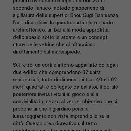
peraltro rivestita con legno carbonizzato,
secondo l’antico metodo giapponese di
sigillatura delle superfici Shou Sugi Ban senza
l’uso di additivi. In questo particolare quadro
architettonico, un bar alla moda approfitta
dello spazio sotto le arcate e un concept
store delle vetrine che si affacciano
direttamente sul marciapiede.
Sul retro, un cortile interno appartato collega i
due edifici che comprendono 37 unità
residenziali, tutte di dimensioni tra i 40 e i 92
metri quadrati e collegate da ballatoi. Il cortile
posteriore invita i vicini al gioco e alla
convivialità in mezzo al verde, obiettivo che si
propone anche il giardino pensile
lussureggiante con vista imprendibile sulla
città. Questa area ricreativa sul tetto
contribuisce inoltre in maniera determinante