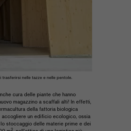
rasferirsi nelle tazze e nelle pentole.
anche cura delle piante che hanno
uovo magazzino a scaffali alti! In effetti,
rmacultura della fattoria biologica
d accogliere un edificio ecologico, ossia
e lo stoccaggio delle materie prime e dei
2
000 m
, nell’ottica di una logistica più