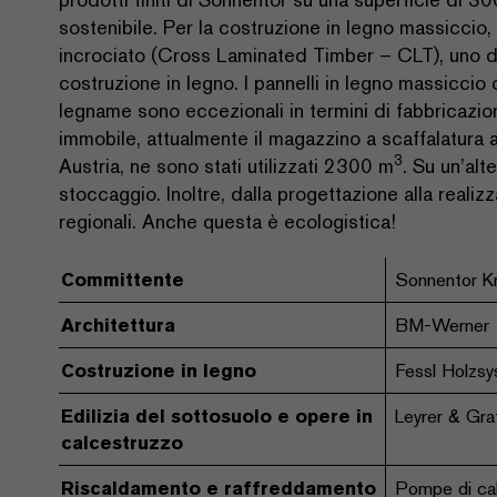
sostenibile. Per la costruzione in legno massiccio, 
incrociato (Cross Laminated Timber – CLT), uno dei
costruzione in legno. I pannelli in legno massiccio ot
legname sono eccezionali in termini di fabbricazio
immobile, attualmente il magazzino a scaffalatura a
3
Austria, ne sono stati utilizzati 2300 m
. Su un’alt
stoccaggio. Inoltre, dalla progettazione alla realiz
regionali. Anche questa è ecologistica!
Committente
Sonnentor K
Architettura
BM-Werner
Costruzione in legno
Fessl Holzs
Edilizia del sottosuolo e opere in
Leyrer & Gra
calcestruzzo
Riscaldamento e raffreddamento
Pompe di cal