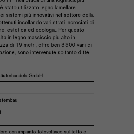
è stato utilizzato legno lamellare
 sistemi più innovativi nel settore della
tenuti incollando vari strati incrociati di
ne, estetica ed ecologia. Per questo
lta in legno massiccio più alto in
ezza di 19 metri, offre ben 8'500 vani di
zazione, sono intervenute soltanto ditte
räuterhandels GmbH
ystembau
f
ore con impianto fotovoltaico sul tetto e