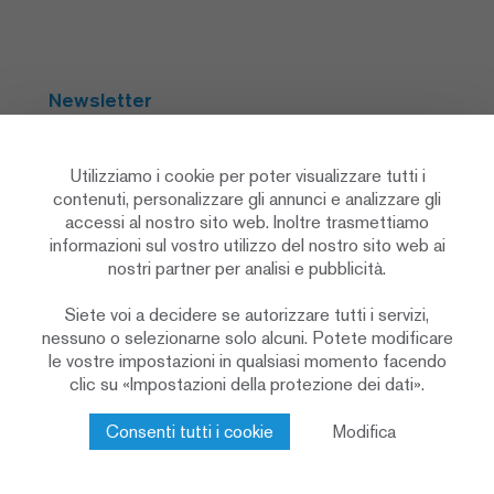
Newsletter
Abbonarsi
Utilizziamo i cookie per poter visualizzare tutti i
contenuti, personalizzare gli annunci e analizzare gli
accessi al nostro sito web. Inoltre trasmettiamo
Social Media
informazioni sul vostro utilizzo del nostro sito web ai
nostri partner per analisi e pubblicità.
Siete voi a decidere se autorizzare tutti i servizi,
nessuno o selezionarne solo alcuni. Potete modificare
le vostre impostazioni in qualsiasi momento facendo
clic su «Impostazioni della protezione dei dati».
Informativa sulla protezione dei dati
Impostazioni sulla privacy
Cookie Policy
Consenti tutti i cookie
Modifica
Colophon & note legali
Contatto