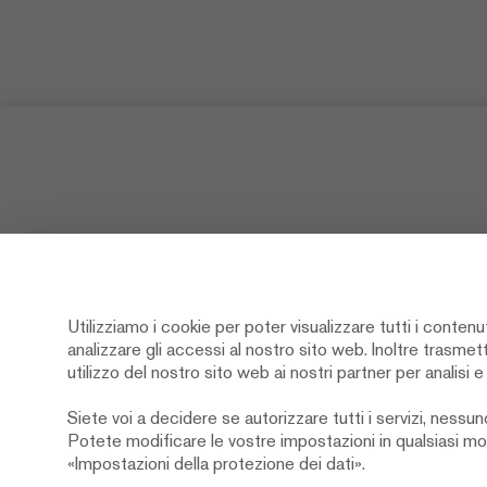
Utilizziamo i cookie per poter visualizzare tutti i contenu
analizzare gli accessi al nostro sito web. Inoltre trasmet
Newsletter
Social M
utilizzo del nostro sito web ai nostri partner per analisi e
Siete voi a decidere se autorizzare tutti i servizi, nessun
Abbonarsi
Potete modificare le vostre impostazioni in qualsiasi 
«Impostazioni della protezione dei dati».