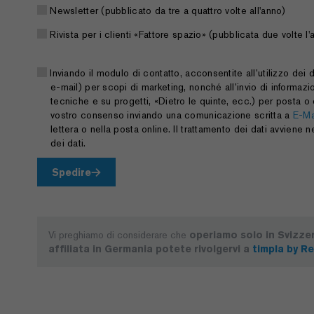
Newsletter (pubblicato da tre a quattro volte all'anno)
Rivista per i clienti «Fattore spazio» (pubblicata due volte l
Inviando il modulo di contatto, acconsentite all’utilizzo dei 
e-mail) per scopi di marketing, nonché all’invio di informazio
tecniche e su progetti, «Dietro le quinte, ecc.) per posta o
vostro consenso inviando una comunicazione scritta a
E-Ma
lettera o nella posta online. Il trattamento dei dati avviene 
dei dati.
Spedire
Vi preghiamo di considerare che
operiamo solo in Svizze
affiliata in Germania potete rivolgervi a
timpla by Re