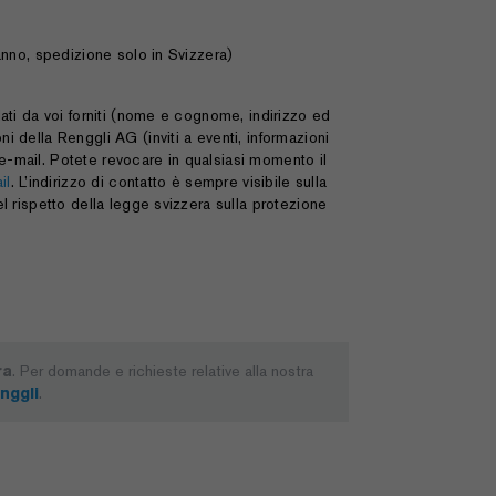
'anno, spedizione solo in Svizzera)
dati da voi forniti (nome e cognome, indirizzo ed
ni della Renggli AG (inviti a eventi, informazioni
 e-mail. Potete revocare in qualsiasi momento il
il
. L’indirizzo di contatto è sempre visibile sulla
nel rispetto della legge svizzera sulla protezione
ra
. Per domande e richieste relative alla nostra
nggli
.