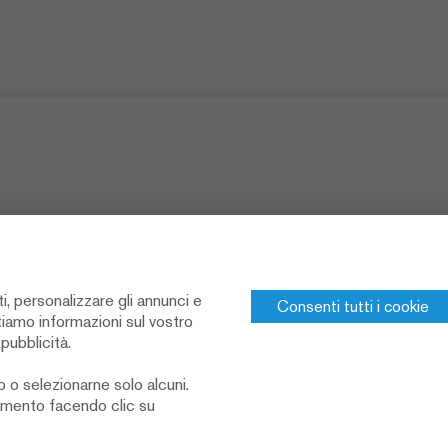
ti, personalizzare gli annunci e
Consenti tutti i cookie
tiamo informazioni sul vostro
edia
 pubblicità.
o o selezionarne solo alcuni.
momento facendo clic su