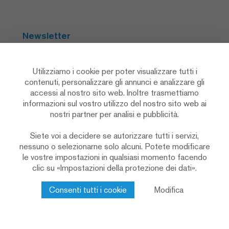
Newsletter
Abbonarsi
Utilizziamo i cookie per poter visualizzare tutti i
contenuti, personalizzare gli annunci e analizzare gli
accessi al nostro sito web. Inoltre trasmettiamo
Social Media
informazioni sul vostro utilizzo del nostro sito web ai
nostri partner per analisi e pubblicità.
Siete voi a decidere se autorizzare tutti i servizi,
nessuno o selezionarne solo alcuni. Potete modificare
le vostre impostazioni in qualsiasi momento facendo
clic su «Impostazioni della protezione dei dati».
Informativa sulla protezione dei dati
Impostazioni sulla privacy
Cookie Policy
Consenti tutti i cookie
Modifica
Colophon & note legali
Contatto
© 2026 Renggli AG