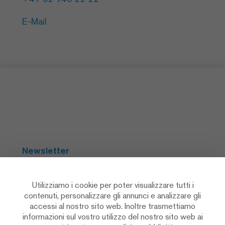
E-Mail
Newsletter
Abbonarsi
Utilizziamo i cookie per poter visualizzare tutti i
contenuti, personalizzare gli annunci e analizzare gli
accessi al nostro sito web. Inoltre trasmettiamo
Social Media
informazioni sul vostro utilizzo del nostro sito web ai