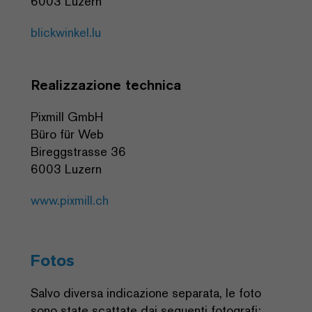
6003 Luzern
blickwinkel.lu
Realizzazione technica
Pixmill GmbH
Büro für Web
Bireggstrasse 36
6003 Luzern
www.pixmill.ch
Fotos
Salvo diversa indicazione separata, le foto
sono state scattate dai seguenti fotografi: