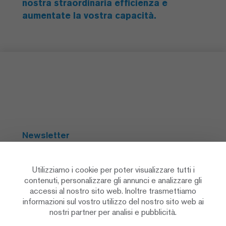
nostra straordinaria efficienza e
aumentate la vostra capacità.
Newsletter
Abbonarsi
Utilizziamo i cookie per poter visualizzare tutti i
contenuti, personalizzare gli annunci e analizzare gli
accessi al nostro sito web. Inoltre trasmettiamo
Social Media
informazioni sul vostro utilizzo del nostro sito web ai
nostri partner per analisi e pubblicità.