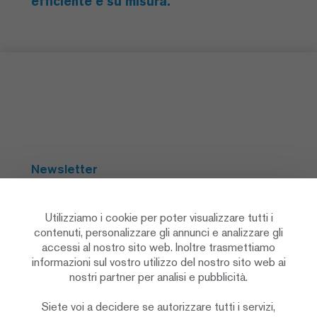
efficiente e su misura.
Newsletter
Abbonarsi
Utilizziamo i cookie per poter visualizzare tutti i
contenuti, personalizzare gli annunci e analizzare gli
accessi al nostro sito web. Inoltre trasmettiamo
Social Media
informazioni sul vostro utilizzo del nostro sito web ai
nostri partner per analisi e pubblicità.
Siete voi a decidere se autorizzare tutti i servizi,