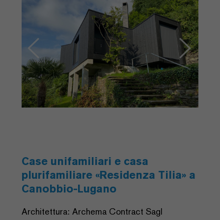
Case unifamiliari e casa
plurifamiliare «Residenza Tilia» a
Canobbio-Lugano
Architettura: Archema Contract Sagl