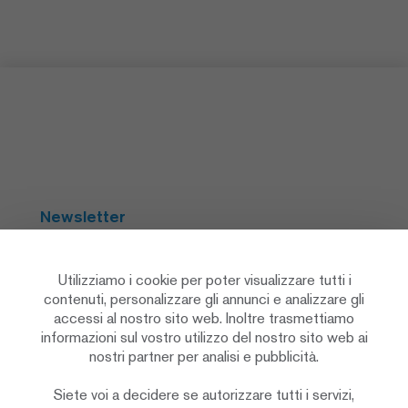
Newsletter
Abbonarsi
Utilizziamo i cookie per poter visualizzare tutti i
contenuti, personalizzare gli annunci e analizzare gli
accessi al nostro sito web. Inoltre trasmettiamo
Social Media
informazioni sul vostro utilizzo del nostro sito web ai
nostri partner per analisi e pubblicità.
Siete voi a decidere se autorizzare tutti i servizi,