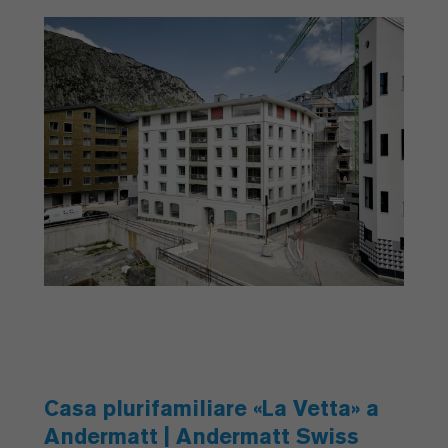
Casa plurifamiliare «La Vetta» a
Andermatt | Andermatt Swiss