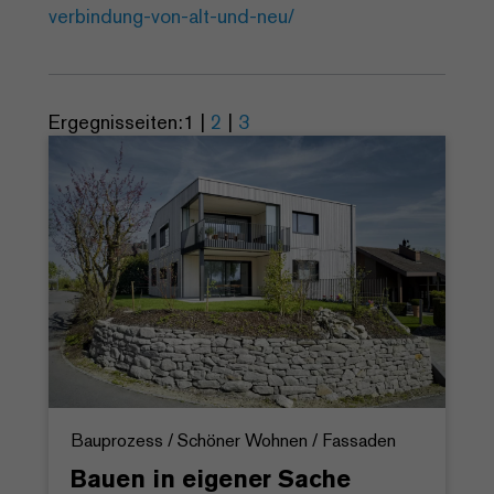
verbindung-von-alt-und-neu/
Ergegnisseiten:
1
|
2
|
3
Bauprozess / Schöner Wohnen / Fassaden
Bauen in eigener Sache