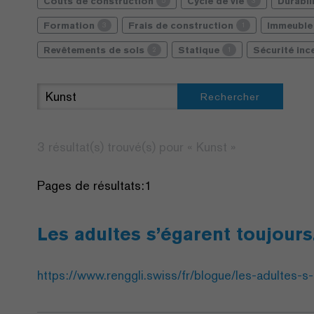
Coûts de construction
Cycle de vie
Durabil
5
3
Formation
Frais de construction
Immeuble 
3
1
Revêtements de sols
Statique
Sécurité in
2
1
Rechercher
3 résultat(s) trouvé(s) pour «
Kunst
»
Pages de résultats:
1
Les adultes s’égarent toujours
https://www.renggli.swiss/fr/blogue/les-adultes-s