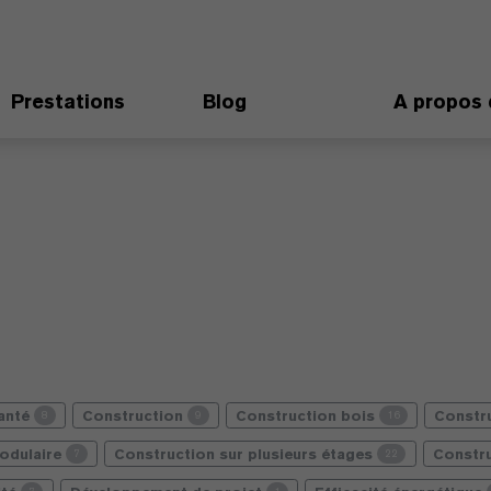
Prestations
Blog
A propos 
santé
Construction
Construction bois
Constr
8
9
16
odulaire
Construction sur plusieurs étages
Constru
7
22