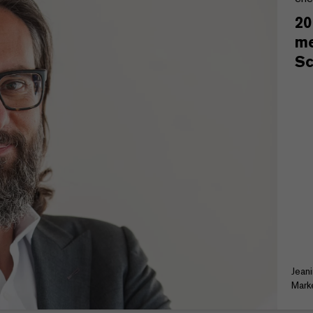
20
me
S
Jean
Mark