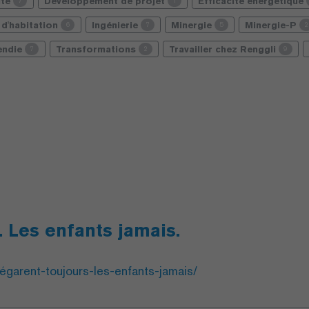
ité
Développement de projet
Efficacité énergétique
7
1
d'habitation
Ingénierie
Minergie
Minergie-P
6
7
5
2
cendie
Transformations
Travailler chez Renggli
7
2
9
. Les enfants jamais.
-égarent-toujours-les-enfants-jamais/