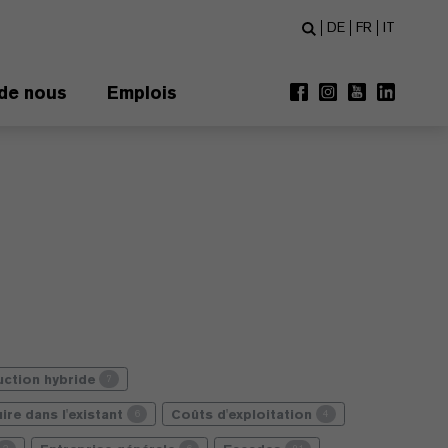
DE
FR
IT
de nous
Emplois
uction hybride
7
ire dans l'existant
Coûts d'exploitation
6
4