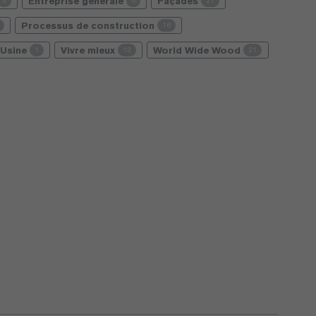
Entreprise générale
Façades
3
6
21
Processus de construction
16
Usine
Vivre mieux
World Wide Wood
1
13
21