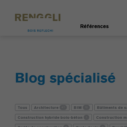
Personnaliser les cookies
Paramètres de confidentialité
Références
Blog spécialisé
Tous
Architecture
BIM
Bâtiments de 
47
10
Construction hybride bois-béton
Construction m
1