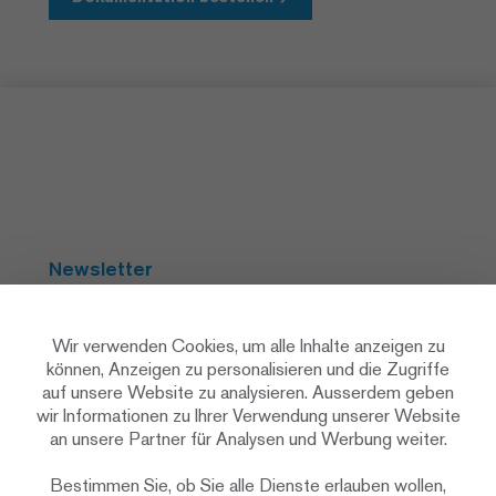
Newsletter
Abonnieren
Wir verwenden Cookies, um alle Inhalte anzeigen zu
können, Anzeigen zu personalisieren und die Zugriffe
auf unsere Website zu analysieren. Ausserdem geben
Social Media
wir Informationen zu Ihrer Verwendung unserer Website
an unsere Partner für Analysen und Werbung weiter.
Bestimmen Sie, ob Sie alle Dienste erlauben wollen,