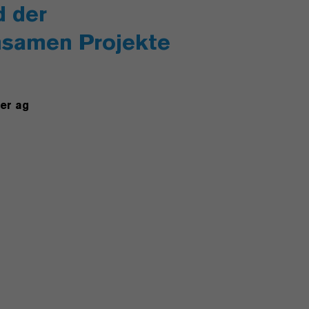
d der
nsamen Projekte
er ag