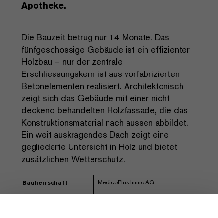
Apotheke.
Die Bauzeit betrug nur 14 Monate. Das
fünfgeschossige Gebäude ist ein effizienter
Holzbau – nur der zentrale
Erschliessungskern ist aus vorfabrizierten
Betonelementen realisiert. Architektonisch
zeigt sich das Gebäude mit einer nicht
deckend behandelten Holzfassade, die das
Konstruktionsmaterial nach aussen abbildet.
Ein weit auskragendes Dach zeigt eine
gegliederte Untersicht in Holz und bietet
zusätzlichen Wetterschutz.
MedicoPlus Immo AG
Bauherrschaft
aefa Architekten AG
Architektur
Pirmin Jung Ingenieure für Holzbau
Engineering