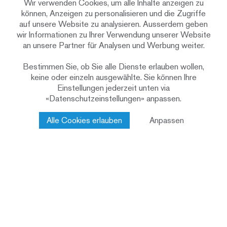
Wir verwenden Cookies, um alle Inhalte anzeigen zu
AG
können, Anzeigen zu personalisieren und die Zugriffe
auf unsere Website zu analysieren. Ausserdem geben
Minergie
Baustandard
wir Informationen zu Ihrer Verwendung unserer Website
2014
Bauzeit
an unsere Partner für Analysen und Werbung weiter.
Holzsystembau
Konstruktion
Bestimmen Sie, ob Sie alle Dienste erlauben wollen,
Holzfassade, nicht deckend
Fassade
keine oder einzeln ausgewählte. Sie können Ihre
behandelt
Einstellungen jederzeit unten via
«Datenschutzeinstellungen» anpassen.
Ärztezentrum
Nutzung
Holzbau
Leistungen Renggli
Alle Cookies erlauben
Anpassen
AG
Anerkennung Prix Lignum 2015
Auszeichnungen
Ihr nächster Schritt
Bei uns ist jedes Bauvorhaben in erfahrenen
Händen. Sprechen Sie mit uns unverbindlich