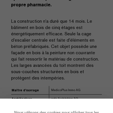
propre pharmacie.
La construction n'a duré que 14 mois. Le
bâtiment en bois de cinq étages est
énergétiquement efficace. Seule la cage
d'escalier centrale est faite d'éléments en
béton préfabriqués. Cet objet possède une
façade en bois à la peinture non couvrante
qui fait ressortir le matériau de construction.
Les larges avancées du toit montrent des
sous-couches structurées en bois et
protègent des intempéries.
MedicoPlus Immo AG
Maître d’ouvrage
aefa Architekten AG
Architecture
Pirmin Jung Ingenieure für Holzbau
Ingénierie
AG
Nous utilisons des cookies pour afficher tous les