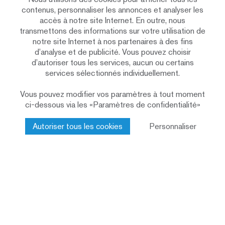
contenus, personnaliser les annonces et analyser les
Minergie
Standard
accès à notre site Internet. En outre, nous
transmettons des informations sur votre utilisation de
2014
Durée de
notre site Internet à nos partenaires à des fins
construction
d’analyse et de publicité. Vous pouvez choisir
Système d’ossature bois
Année de
d’autoriser tous les services, aucun ou certains
construction
services sélectionnés individuellement.
Façade en bois, peint non couvrante
Façade
Vous pouvez modifier vos paramètres à tout moment
Centre médical
Affectation
ci-dessous via les «Paramètres de confidentialité»
Construction bois
Prestations Renggli
Autoriser tous les cookies
Personnaliser
SA
Reconnaissance Prix Lignum 2015
Récompense
Passez à l’étape suivante
Chez nous, chaque projet de construction est
géré par des personnes expérimentées.