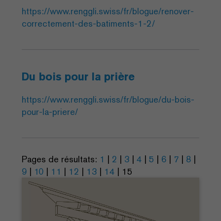
https://www.renggli.swiss/fr/blogue/renover-
correctement-des-batiments-1-2/
Du bois pour la prière
https://www.renggli.swiss/fr/blogue/du-bois-
pour-la-priere/
Pages de résultats:
1
|
2
|
3
|
4
|
5
|
6
|
7
|
8
|
9
|
10
|
11
|
12
|
13
|
14
|
15