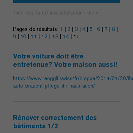
143 résultat(s) trouvé(s) pour «
the
»
Pages de résultats:
1
|
2
|
3
|
4
|
5
|
6
|
7
|
8
|
9
|
10
|
11
|
12
|
13
|
14
|
15
Votre voiture doit être
entretenue? Votre maison aussi!
https://www.renggli.swiss/fr/blogue/2014/01/30/ih
auto-braucht-pflege-ihr-haus-auch/
Rénover correctement des
bâtiments 1/2