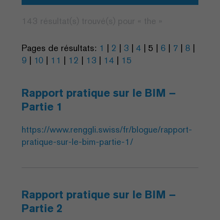
143 résultat(s) trouvé(s) pour «
the
»
Pages de résultats:
1
|
2
|
3
|
4
|
5
|
6
|
7
|
8
|
9
|
10
|
11
|
12
|
13
|
14
|
15
Rapport pratique sur le BIM –
Partie 1
https://www.renggli.swiss/fr/blogue/rapport-
pratique-sur-le-bim-partie-1/
Rapport pratique sur le BIM –
Partie 2