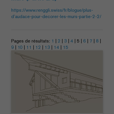
https://www.renggli.swiss/fr/blogue/plus-
d’audace-pour-decorer-les-murs-partie-2-2/
Pages de résultats:
1
|
2
|
3
|
4
|
5
|
6
|
7
|
8
|
9
|
10
|
11
|
12
|
13
|
14
|
15