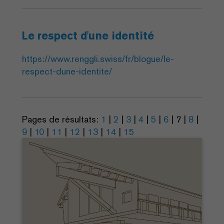
Le respect d'une identité
https://www.renggli.swiss/fr/blogue/le-
respect-dune-identite/
Pages de résultats:
1
|
2
|
3
|
4
|
5
|
6
|
7
|
8
|
9
|
10
|
11
|
12
|
13
|
14
|
15