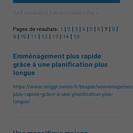
143 résultat(s) trouvé(s) pour «
the
»
Pages de résultats:
1
|
2
|
3
|
4
|
5
|
6
|
7
|
8
|
9
|
10
|
11
|
12
|
13
|
14
|
15
Emménagement plus rapide
grâce à une planification plus
longue
https://www.renggli.swiss/fr/blogue/emménagemen
plus-rapide-grâce-à-une-planification-plus-
longue/