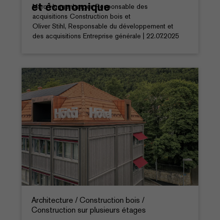
et économique
Marc Huggenberger, Responsable des
acquisitions Construction bois et
Oliver Stihl, Responsable du développement et
des acquisitions Entreprise générale | 22.07.2025
Architecture / Construction bois /
Construction sur plusieurs étages