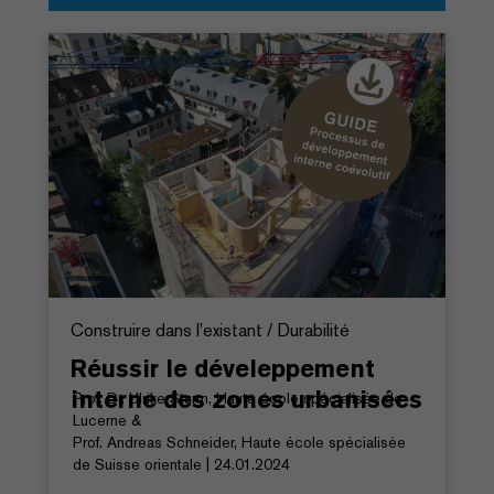
Construire dans l'existant / Durabilité
Réussir le déveleppement
interne des zones urbanisées
Prof. Dr. Ulrike Sturm, Haute école spécialisée de
Lucerne &
Prof. Andreas Schneider, Haute école spécialisée
de Suisse orientale | 24.01.2024