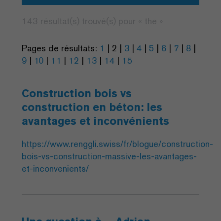
143 résultat(s) trouvé(s) pour «
the
»
Pages de résultats:
1
|
2
|
3
|
4
|
5
|
6
|
7
|
8
|
9
|
10
|
11
|
12
|
13
|
14
|
15
Construction bois vs
construction en béton: les
avantages et inconvénients
https://www.renggli.swiss/fr/blogue/construction-
bois-vs-construction-massive-les-avantages-
et-inconvenients/