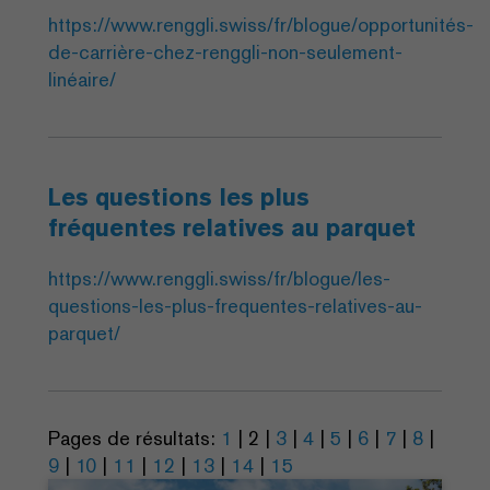
https://www.renggli.swiss/fr/blogue/opportunités-
de-carrière-chez-renggli-non-seulement-
linéaire/
Les questions les plus
fréquentes relatives au parquet
https://www.renggli.swiss/fr/blogue/les-
questions-les-plus-frequentes-relatives-au-
parquet/
Pages de résultats:
1
|
2
|
3
|
4
|
5
|
6
|
7
|
8
|
9
|
10
|
11
|
12
|
13
|
14
|
15