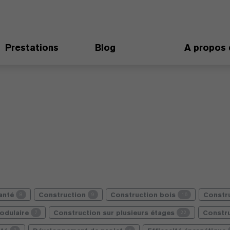
Prestations
Blog
A propos 
santé
Construction
Construction bois
Constr
8
9
16
odulaire
Construction sur plusieurs étages
Constru
7
22