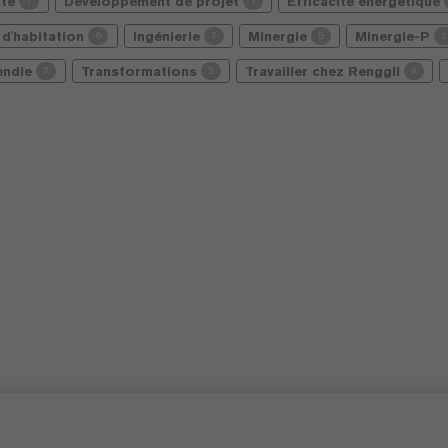
ité
Développement de projet
Efficacité énergétique
7
1
d'habitation
Ingénierie
Minergie
Minergie-P
6
7
5
2
cendie
Transformations
Travailler chez Renggli
7
2
9