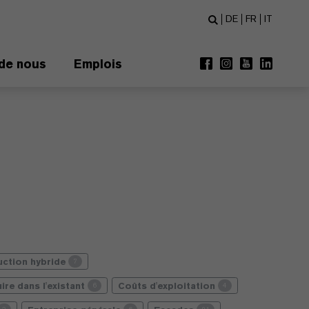
DE
FR
IT
de nous
Emplois
uction hybride
7
ire dans l'existant
Coûts d'exploitation
6
4