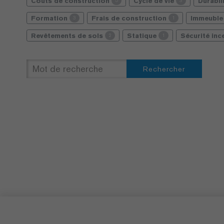
Coûts de construction
Cycle de vie
Durabil
5
3
Formation
Frais de construction
Immeuble 
3
1
Revêtements de sols
Statique
Sécurité in
2
1
Rechercher