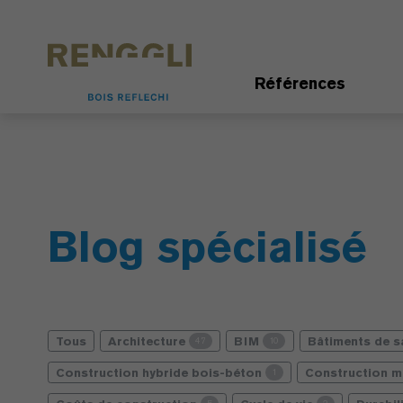
Personnaliser les cookies
Paramètres de confidentialité
Références
Blog spécialisé
Tous
Architecture
BIM
Bâtiments de 
47
10
Construction hybride bois-béton
Construction m
1