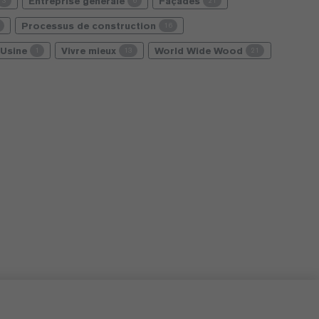
Entreprise générale
Façades
3
6
21
Processus de construction
16
Usine
Vivre mieux
World Wide Wood
1
13
21