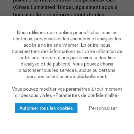
(Cross Laminated Timber, également appelé
bois lamellé croisé) présentent de plus
grands avantages que les planchers à
solivage, si l’on prend uniquement en
Nous utilisons des cookies pour afficher tous les
considération le potentiel de réchauffement
contenus, personnaliser les annonces et analyser les
gobal. Cela est dû à l’utilisation plus
accès à notre site Internet. En outre, nous
transmettons des informations sur votre utilisation de
importante et donc inefficace du bois comme
notre site Internet à nos partenaires à des fins
ressource. C’est pourquoi plus de CO
est
2
d’analyse et de publicité. Vous pouvez choisir
absorbé, comparativement. Toutefois, la
d’autoriser tous les services, aucun ou certains
production d'un mètre carré de bois traité est
services sélectionnés individuellement.
beaucoup plus énergivore dans le cadre du
Vous pouvez modifier vos paramètres à tout moment
système de plancher sélectionné. Ce fait se
ci-dessous via les «Paramètres de confidentialité»
reflète dans l'examen des unités de charge
écologique. Ainsi, une étude différenciée a
Autoriser tous les cookies
Personnaliser
toujours du sens, en vue d’une évaluation
écologique. Il ne faut, en outre, pas oublier
qu'une gestion inefficace des ressources