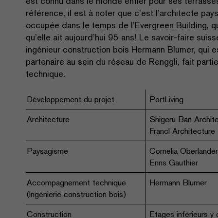
est connu dans le monde entier pour ses terrasses
référence, il est à noter que c’est l’architecte pay
occupée dans le temps de l’Evergreen Building, qu
qu’elle ait aujourd’hui 95 ans! Le savoir-faire suiss
ingénieur construction bois Hermann Blumer, qui
partenaire au sein du réseau de Renggli, fait parti
technique.
Développement du projet
PortLiving
Architecture
Shigeru Ban Archit
Francl Architecture
Paysagisme
Cornelia Oberlander
Enns Gauthier
Accompagnement technique
Hermann Blumer
(Ingénierie construction bois)
Construction
Etages inférieurs y 