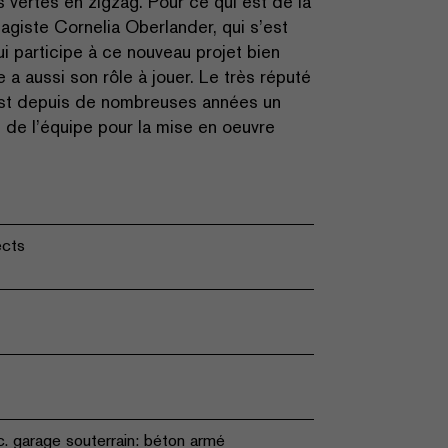
 vertes en zigzag. Pour ce qui est de la
sagiste Cornelia Oberlander, qui s’est
i participe à ce nouveau projet bien
e a aussi son rôle à jouer. Le très réputé
 est depuis de nombreuses années un
e de l’équipe pour la mise en oeuvre
ects
c. garage souterrain: béton armé