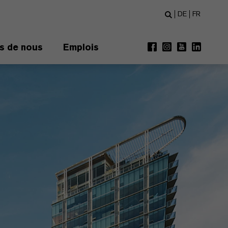
DE
FR
s de nous
Emplois