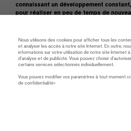
connaissant un développement constant, i
pour réaliser en peu de temps de nouvea
service technique.
Nous utilisons des cookies pour afficher tous les conte
Le maître d’ouvrage rêvait depuis longtemps de con
et analyser les accès à notre site Internet. En outre, n
Avec l’aile de bureaux « Buochserhorn », ce rêve e
informations sur votre utilisation de notre site Internet 
l’entreprise PILATUS Constructions Aéronautiques 
d’analyse et de publicité. Vous pouvez choisir d’autorise
été charmée par le bâtiment administratif Renggli e
certains services sélectionnés individuellement.
d’étude de base. De plus, la durée de construction 
par le système d’ossature bois a su convaincre par
Vous pouvez modifier vos paramètres à tout moment ci
de confidentialité»
locaux administratifs ont pu être occupés en sep
de construction.
Maître d’ouvrage
Pilatus Flugzeugwerke AG
Architecture
Architektur & Baumanageme
Durée de
2024