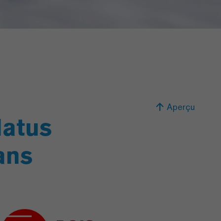
Aperçu
latus
ans