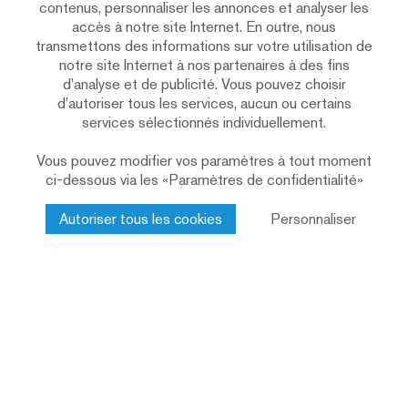
contenus, personnaliser les annonces et analyser les
construction
accès à notre site Internet. En outre, nous
Mandat d’étude en deux phases sur invitation
Procédure
transmettons des informations sur votre utilisation de
notre site Internet à nos partenaires à des fins
1re place
Classement
d’analyse et de publicité. Vous pouvez choisir
2022
Année
d’autoriser tous les services, aucun ou certains
(concours)
services sélectionnés individuellement.
Ingénierie de construction bois (statique,
Prestations
Vous pouvez modifier vos paramètres à tout moment
système de construction et protection
par Renggli
incendie)
SA pour le
ci-dessous via les «Paramètres de confidentialité»
concours
Autoriser tous les cookies
Personnaliser
Système d’ossature bois
Construction
Façade en bois ventilée par l’arrière
Façade
Nouvelle construction de huit immeubles
Affectation
d’habitation de 4 à 6 étages en bois ainsi que
d’un bâtiment abritant une crèche et un jardin
d’enfants