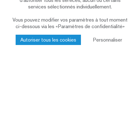
d’autoriser tous les services, aucun ou certains
bruts de sciage
services sélectionnés individuellement.
Musée, salle d'événements avec cuisine
Affectation
Vous pouvez modifier vos paramètres à tout moment
scolaire, bureau, entrepôt
ci-dessous via les «Paramètres de confidentialité»
Construction bois
Prestations
Renggli SA
Autoriser tous les cookies
Personnaliser
Article blog « La schüür porte bien son
nom »
La prochaine étape
Chez nous, chaque projet de construction est
géré par des personnes expérimentées.
Parlez-nous de vos idées sans engagement.
Demande de projet