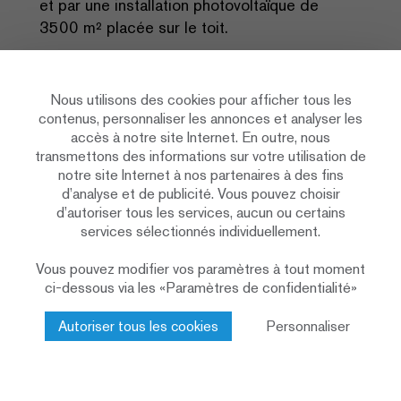
et par une installation photovoltaïque de
3500 m² placée sur le toit.
Akustik & Raum AG
Maître
d’ouvrage
Nous utilisons des cookies pour afficher tous les
contenus, personnaliser les annonces et analyser les
Renggli SA
Architecture
accès à notre site Internet. En outre, nous
2023-2025
Durée de
transmettons des informations sur votre utilisation de
construction
notre site Internet à nos partenaires à des fins
d’analyse et de publicité. Vous pouvez choisir
Système d’ossature bois
Construction
d’autoriser tous les services, aucun ou certains
Éléments sandwichs revêtus d’acier
Façade
services sélectionnés individuellement.
Halle de production et aile de bureaux
Affectation
Vous pouvez modifier vos paramètres à tout moment
Entreprise totale
Prestations
ci-dessous via les «Paramètres de confidentialité»
Architecture
de Renggli
Gestion BIM
SA
Autoriser tous les cookies
Personnaliser
Ingénierie construction bois (statique et
système de construction / protection incendie /
protection phonique et acoustique / énergie,
protection thermique et protection contre
l'humidité)