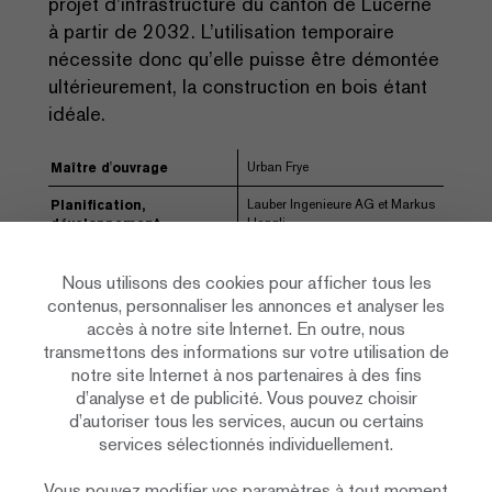
projet d’infrastructure du canton de Lucerne
à partir de 2032. L’utilisation temporaire
nécessite donc qu’elle puisse être démontée
ultérieurement, la construction en bois étant
idéale.
Urban Frye
Maître d'ouvrage
Lauber Ingenieure AG et Markus
Planification,
Heggli
développement,
ingénierie
Minergie (sans certificat)
Standard
Nous utilisons des cookies pour afficher tous les
contenus, personnaliser les annonces et analyser les
2018-2019
Durée de construction
accès à notre site Internet. En outre, nous
transmettons des informations sur votre utilisation de
Système d’ossature bois
Construction
notre site Internet à nos partenaires à des fins
25 Studios, salles de répétition,
Affectation
d’analyse et de publicité. Vous pouvez choisir
hall/salle de concert
d’autoriser tous les services, aucun ou certains
services sélectionnés individuellement.
Construction bois
Prestations Renggli SA
Vous pouvez modifier vos paramètres à tout moment