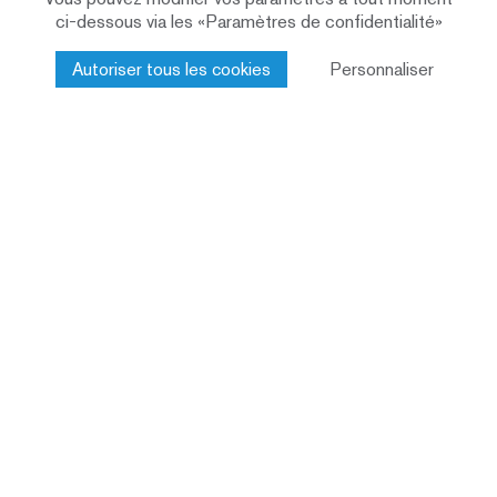
ci-dessous via les «Paramètres de confidentialité»
Informations complémentaires
Autoriser tous les cookies
Personnaliser
Site web du projet Music Box
Article dans le blogue: La Music Box à
Lucerne
Reportage dans la «Schweizer Familie» n°
42/2020 (PDF, 6 pages, en allemand)
Passez à l’étape suivante
Chez nous, chaque projet de construction est
géré par des personnes expérimentées.
Parlez-nous de vos idées sans engagement.