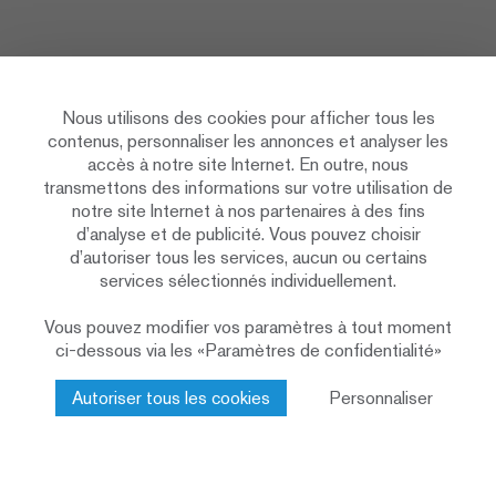
Nous utilisons des cookies pour afficher tous les
contenus, personnaliser les annonces et analyser les
accès à notre site Internet. En outre, nous
transmettons des informations sur votre utilisation de
La naissance du swisswoodhouse: De la
notre site Internet à nos partenaires à des fins
préfabricaton jusqu'à la remise des clés.
d’analyse et de publicité. Vous pouvez choisir
d’autoriser tous les services, aucun ou certains
services sélectionnés individuellement.
Investisseur institutionnel
Maître d’ouvrage
Vous pouvez modifier vos paramètres à tout moment
Bauart Architekten und Planer AG
Architecture
ci-dessous via les «Paramètres de confidentialité»
Pirmin Jung Ingenieure AG
Ingénierie
Autoriser tous les cookies
Personnaliser
Reuss Engineering AG
Minergie-P-Eco
Standard
2013–2014
Durée de