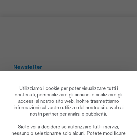
Newsletter
Abbonarsi
Utilizziamo i cookie per poter visualizzare tutti i
contenuti, personalizzare gli annunci e analizzare gli
accessi al nostro sito web. Inoltre trasmettiamo
Social Media
informazioni sul vostro utilizzo del nostro sito web ai
nostri partner per analisi e pubblicità.
Siete voi a decidere se autorizzare tutti i servizi,
nessuno o selezionarne solo alcuni. Potete modificare