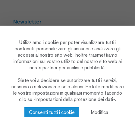
Newsletter
Abbonarsi
Utilizziamo i cookie per poter visualizzare tutti i
contenuti, personalizzare gli annunci e analizzare gli
accessi al nostro sito web. Inoltre trasmettiamo
Social Media
informazioni sul vostro utilizzo del nostro sito web ai
nostri partner per analisi e pubblicità.
Siete voi a decidere se autorizzare tutti i servizi,
nessuno o selezionarne solo alcuni. Potete modificare
le vostre impostazioni in qualsiasi momento facendo
clic su «Impostazioni della protezione dei dati».
Informativa sulla protezione dei dati
Impostazioni sulla privacy
Cookie Policy
Consenti tutti i cookie
Modifica
Colophon & note legali
Contatto
© 2026 Renggli AG