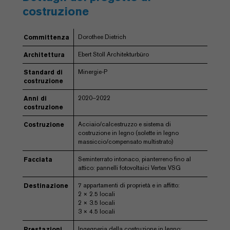
costruzione
Dorothee Dietrich
Committenza
Ebert Stoll Architekturbüro
Architettura
Minergie-P
Standard di
costruzione
2020–2022
Anni di
costruzione
Acciaio/calcestruzzo e sistema di
Costruzione
costruzione in legno (solette in legno
massiccio/compensato multistrato)
Seminterrato intonaco, pianterreno fino al
Facciata
attico: pannelli fotovoltaici Vertex VSG
7 appartamenti di proprietà e in affitto:
Destinazione
2 × 2.5 locali
2 × 3.5 locali
3 × 4.5 locali
Ingegneria della costruzione in legno:
Prestazioni