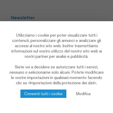
Newsletter
Abbonarsi
Utilizziamo i cookie per poter visualizzare tutti i
contenuti, personalizzare gli annunci e analizzare gli
accessi al nostro sito web. Inoltre trasmettiamo
Social Media
informazioni sul vostro utilizzo del nostro sito web ai
nostri partner per analisi e pubblicità.
Siete voi a decidere se autorizzare tutti i servizi,
nessuno o selezionarne solo alcuni. Potete modificare
le vostre impostazioni in qualsiasi momento facendo
clic su «Impostazioni della protezione dei dati».
Informativa sulla protezione dei dati
Impostazioni sulla privacy
Cookie Policy
Consenti tutti i cookie
Modifica
Colophon & note legali
Contatto
© 2026 Renggli AG