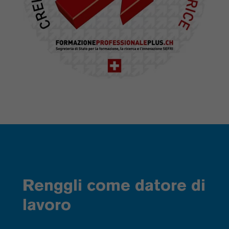
Renggli come datore di
lavoro