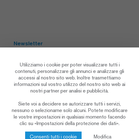
Newsletter
Abbonarsi
Utilizziamo i cookie per poter visualizzare tutti i
contenuti, personalizzare gli annunci e analizzare gli
accessi al nostro sito web. Inoltre trasmettiamo
Social Media
informazioni sul vostro utilizzo del nostro sito web ai
nostri partner per analisi e pubblicità.
Siete voi a decidere se autorizzare tutti i servizi,
nessuno o selezionarne solo alcuni. Potete modificare
le vostre impostazioni in qualsiasi momento facendo
clic su «Impostazioni della protezione dei dati».
Informativa sulla protezione dei dati
Impostazioni sulla privacy
Cookie Policy
Consenti tutti i cookie
Modifica