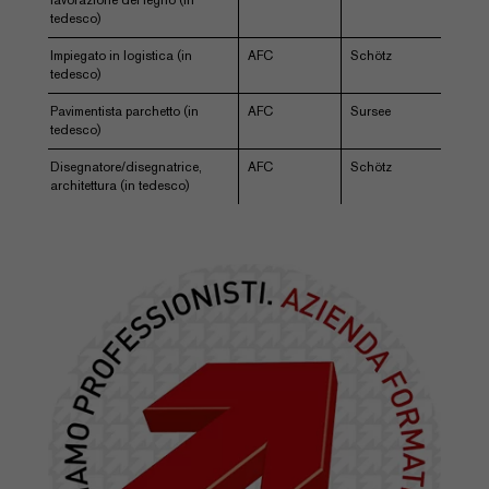
lavorazione del legno (in
tedesco)
Impiegato in logistica (in
AFC
Schötz
tedesco)
Pavimentista parchetto (in
AFC
Sursee
tedesco)
Disegnatore/disegnatrice,
AFC
Schötz
architettura (in tedesco)