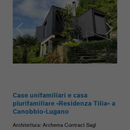
Case unifamiliari e casa
plurifamiliare «Residenza Tilia» a
Canobbio-Lugano
Architettura: Archema Contract Sagl