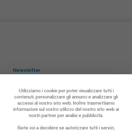
Newsletter
Abbonarsi
Utilizziamo i cookie per poter visualizzare tutti i
contenuti, personalizzare gli annunci e analizzare gli
accessi al nostro sito web. Inoltre trasmettiamo
Social Media
informazioni sul vostro utilizzo del nostro sito web ai
nostri partner per analisi e pubblicità.
Siete voi a decidere se autorizzare tutti i servizi,