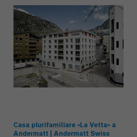
Casa plurifamiliare «La Vetta» a
Andermatt | Andermatt Swiss